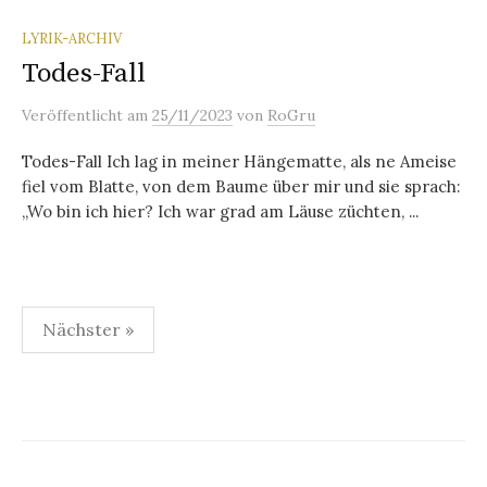
LYRIK-ARCHIV
Todes-Fall
Veröffentlicht
am
25/11/2023
von
RoGru
Todes-Fall Ich lag in meiner Hängematte, als ne Ameise
fiel vom Blatte, von dem Baume über mir und sie sprach:
„Wo bin ich hier? Ich war grad am Läuse züchten, ...
Seitennummerierung
Nächster »
der
Beiträge