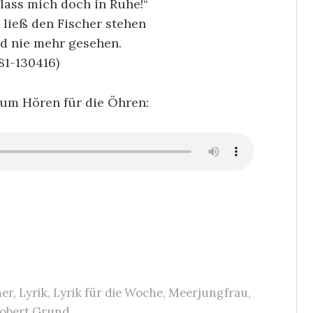
 lass mich doch in Ruhe!“
 ließ den Fischer stehen
d nie mehr gesehen.
1-130416)
zum Hören für die Öhren:
ner
,
Lyrik
,
Lyrik für die Woche
,
Meerjungfrau
,
obert Grund