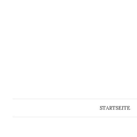
Springe
zum
Inhalt
STARTSEITE