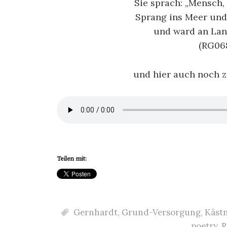
Sie sprach: „Mensch,
Sprang ins Meer und
und ward an Lan
(RG068
und hier auch noch 
Teilen mit:
Gernhardt
,
Grund-Versorgung
,
Käst
poetry
,
R