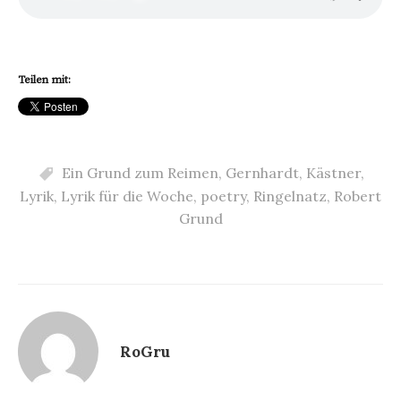
Teilen mit:
Ein Grund zum Reimen
,
Gernhardt
,
Kästner
,
Lyrik
,
Lyrik für die Woche
,
poetry
,
Ringelnatz
,
Robert
Grund
RoGru