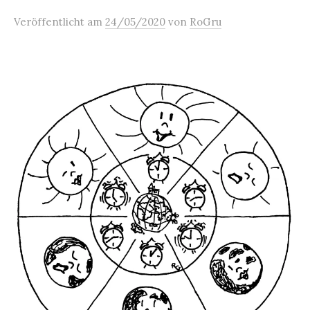
Veröffentlicht
am
24/05/2020
von
RoGru