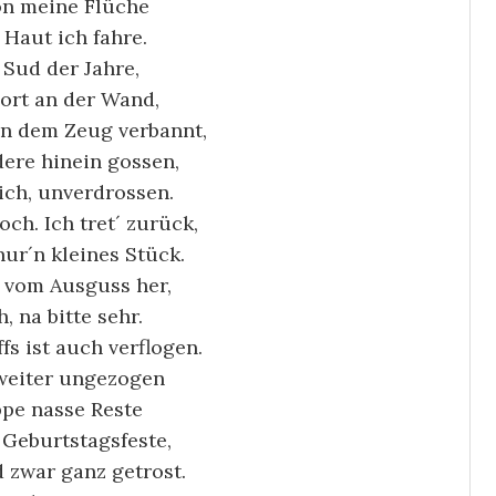
on meine Flüche
 Haut ich fahre.
 Sud der Jahre,
dort an der Wand,
n dem Zeug verbannt,
dere hinein gossen,
lich, unverdrossen.
och. Ich tret´ zurück,
nur´n kleines Stück.
 vom Ausguss her,
, na bitte sehr.
fs ist auch verflogen.
 weiter ungezogen
ppe nasse Reste
 Geburtstagsfeste,
 zwar ganz getrost.