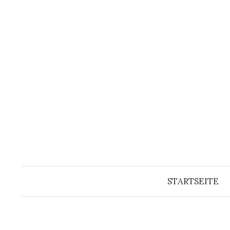
Springe
zum
Inhalt
STARTSEITE