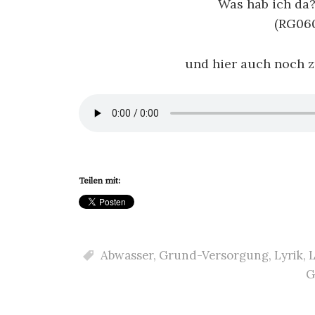
Was hab ich da?
(RG060
und hier auch noch 
Teilen mit:
Abwasser
,
Grund-Versorgung
,
Lyrik
,
L
G