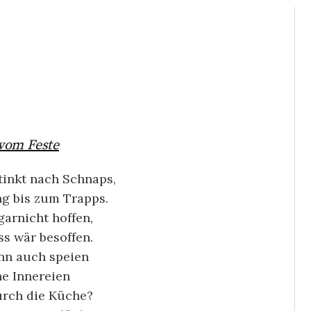
vom Feste
tinkt nach Schnaps,
ng bis zum Trapps.
garnicht hoffen,
s wär besoffen.
nn auch speien
ne Innereien
urch die Küche?