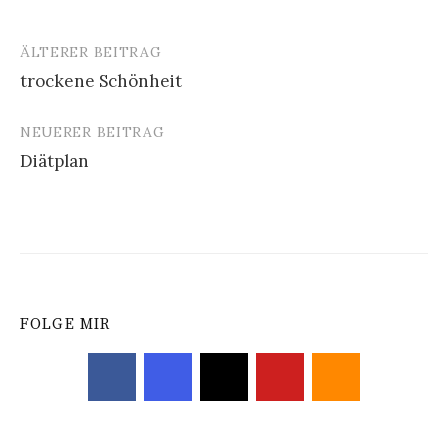
ÄLTERER BEITRAG
Beitrags-
trockene Schönheit
Navigation
NEUERER BEITRAG
Diätplan
FOLGE MIR