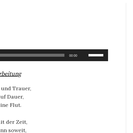
Pfeiltasten
00:00
Hoch/Runter
benutzen,
rbeitung
um
die
und Trauer,
Lautstärke
auf Dauer,
zu
ine Flut.
regeln.
t der Zeit,
ann soweit,
rik-Archiv