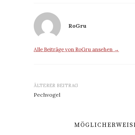
RoGru
Alle Beiträge von RoGru ansehen →
ÄLTERER BEITRAG
Beitrags-
Pechvogel
Navigation
MÖGLICHERWEISE