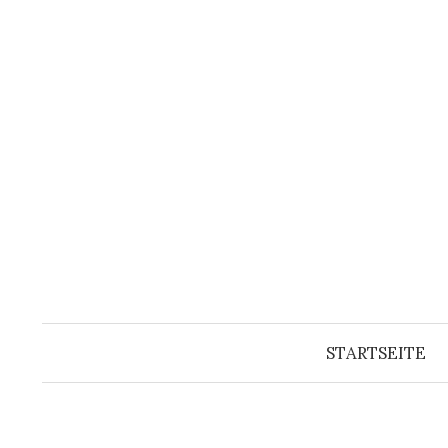
Springe
zum
Inhalt
STARTSEITE