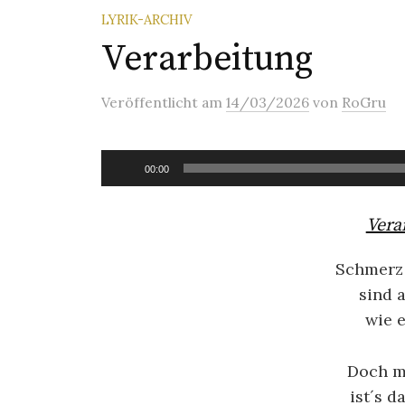
LYRIK-ARCHIV
Verarbeitung
Veröffentlicht
am
14/03/2026
von
RoGru
Audio-
00:00
Player
Vera
Schmerz 
sind 
wie e
Doch mi
ist´s d
Ly