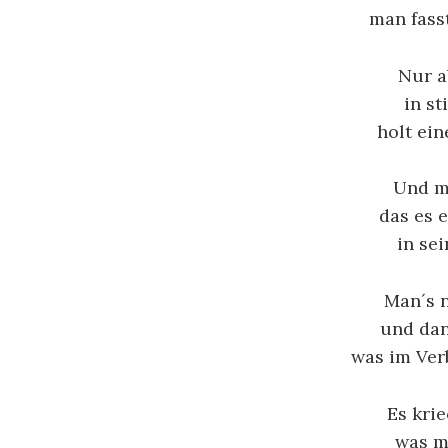
man fass
Fr
Lyrik-Archiv
n
Nur a
Stadtratte
Zwi
in st
RoGru
–
holt ein
03/10/2016
Und m
das es e
in se
Man´s n
und dan
was im Ver
Es kri
was m