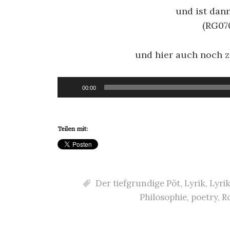
und ist dan
(RG07
und hier auch noch 
Audio-
00:00
Player
Teilen mit:
Der tiefgrundige Pöt
,
Lyrik
,
Lyri
Philosophie
,
poetry
,
R