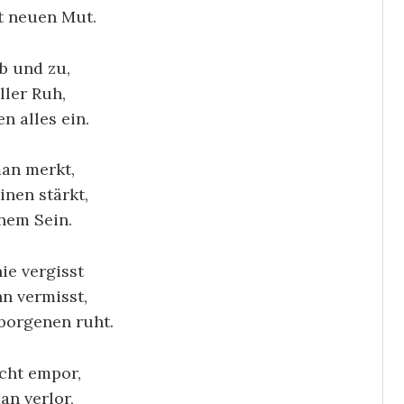
t neuen Mut.
agwürde
Lyrik-Archiv
 – ein
b und zu,
Zeitlos
egesprä
iller Ruh,
RoGru
–
en alles ein.
ch
26/07/2026
RoGru
–
an merkt,
02/08/2026
inen stärkt,
inem Sein.
ie vergisst
n vermisst,
borgenen ruht.
echt empor,
an verlor,