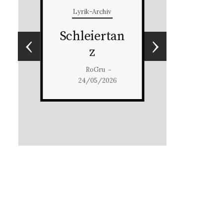
Lyrik-Archiv
Schleiertan
‹
›
z
RoGru
–
24/05/2026