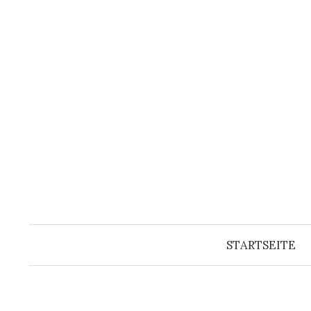
Springe
zum
Inhalt
STARTSEITE