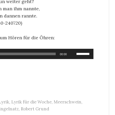
un weiter geht?
en man ihm nannte,
agwürde
Lyrik-Archiv
on dannen rannte.
 – ein
Zeitlos
0-240720)
egesprä
RoGru
–
ch
zum Hören für die Öhren:
26/07/2026
RoGru
–
02/08/2026
Pfeiltasten
00:00
Hoch/Runter
benutzen,
um
die
Lautstärke
zu
Lyrik
,
Lyrik für die Woche
,
Meerschwein
,
regeln.
ingelnatz
,
Robert Grund