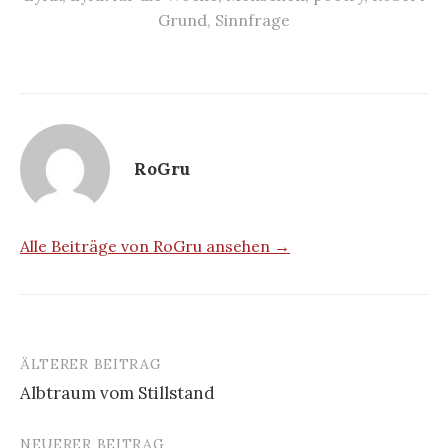
Grund
,
Sinnfrage
RoGru
Alle Beiträge von RoGru ansehen →
ÄLTERER BEITRAG
Beitrags-
Albtraum vom Stillstand
Navigation
NEUERER BEITRAG