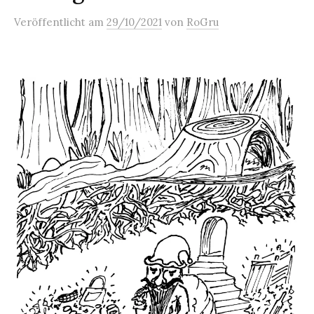
Veröffentlicht
am
29/10/2021
von
RoGru