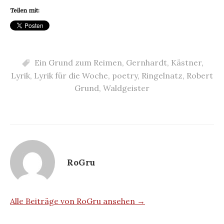
Teilen mit:
Ein Grund zum Reimen
,
Gernhardt
,
Kästner
,
Lyrik
,
Lyrik für die Woche
,
poetry
,
Ringelnatz
,
Robert
Grund
,
Waldgeister
RoGru
Alle Beiträge von RoGru ansehen →