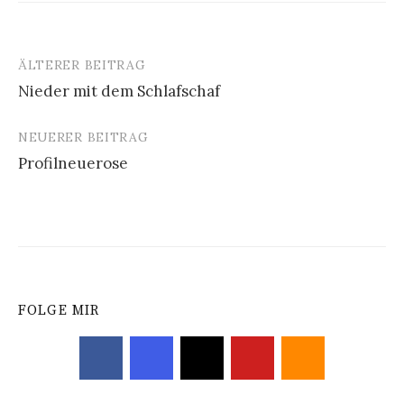
ÄLTERER BEITRAG
Beitrags-
Nieder mit dem Schlafschaf
Navigation
NEUERER BEITRAG
Profilneuerose
FOLGE MIR