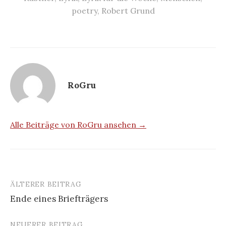
poetry
,
Robert Grund
RoGru
Alle Beiträge von RoGru ansehen →
ÄLTERER BEITRAG
Beitrags-
Ende eines Briefträgers
Navigation
NEUERER BEITRAG