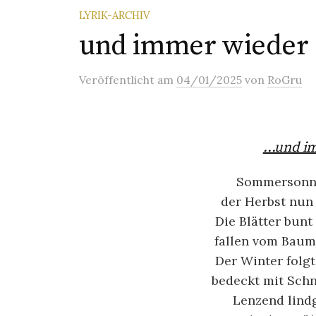
LYRIK-ARCHIV
und immer wieder
Veröffentlicht
am
04/01/2025
von
RoGru
…und im
Sommersonne
der Herbst nun 
Die Blätter bunt
fallen vom Baum
Der Winter folgt
bedeckt mit Schn
Lenzend lindg