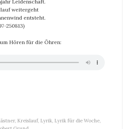
jahr Leidenschaft.
slauf weitergeht
nenwind entsteht.
7-250813)
zum Hören für die Öhren:
ästner
,
Kreislauf
,
Lyrik
,
Lyrik für die Woche
,
obert Grund