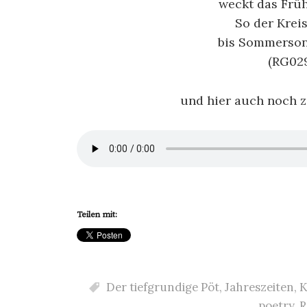
weckt das Früh
So der Krei
bis Sommerson
(RG029
und hier auch noch 
Teilen mit:
Der tiefgrundige Pöt
,
Jahreszeiten
,
K
poetry
,
R