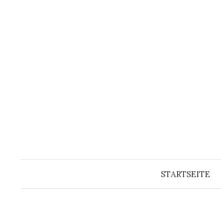
Springe
zum
Inhalt
STARTSEITE