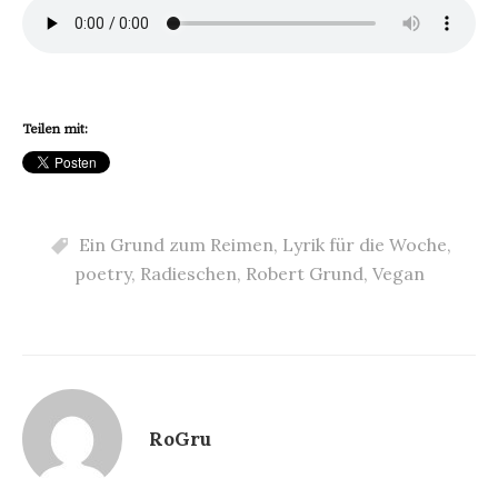
Teilen mit:
Ein Grund zum Reimen
,
Lyrik für die Woche
,
poetry
,
Radieschen
,
Robert Grund
,
Vegan
RoGru