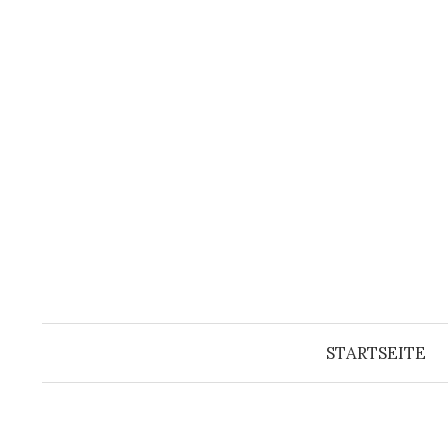
Springe
zum
Inhalt
STARTSEITE