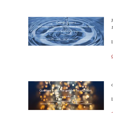
Fr
Lyrik-Archiv
n
Stadtratte
Zwi
RoGru
–
03/10/2016