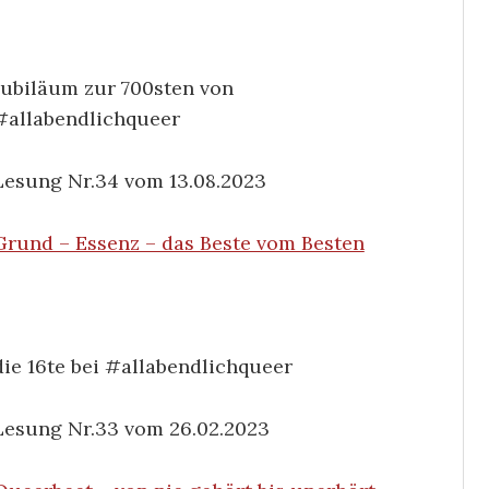
agwürde
Lyrik-Archiv
 – ein
Jubiläum zur 700sten von
Zeitlos
egesprä
#allabendlichqueer
RoGru
–
ch
26/07/2026
Lesung Nr.34 vom 13.08.2023
RoGru
–
02/08/2026
Grund – Essenz – das Beste vom Besten
die 16te bei #allabendlichqueer
Lesung Nr.33 vom 26.02.2023