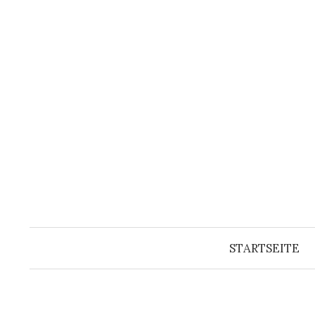
Springe
zum
Inhalt
STARTSEITE