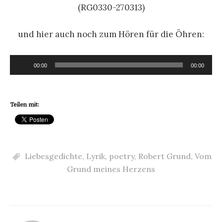
(RG0330-270313)
und hier auch noch zum Hören für die Öhren:
Audio-
00:00
00:00
Player
Teilen mit:
Liebesgedichte
,
Lyrik
,
poetry
,
Robert Grund
,
Vom
Grund meines Herzens