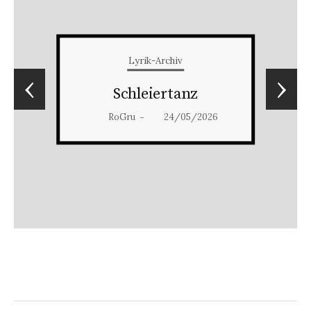
Lyrik-Archiv
‹
›
Schleiertanz
RoGru
24/05/2026
–