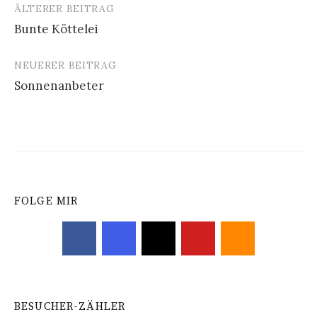
ÄLTERER BEITRAG
Beitrags-
Bunte Köttelei
Navigation
NEUERER BEITRAG
Sonnenanbeter
FOLGE MIR
BESUCHER-ZÄHLER