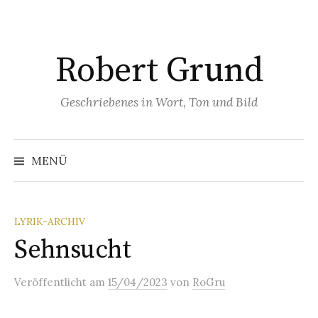
Springe
zum
Inhalt
Robert Grund
Geschriebenes in Wort, Ton und Bild
Suchen
nach:
MENÜ
LYRIK-ARCHIV
Sehnsucht
Veröffentlicht
am
15/04/2023
von
RoGru