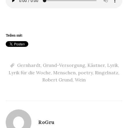
Teilen mit:
Gernhardt
,
Grund-Versorgung
,
Kästner
,
Lyrik
,
Lyrik für die Woche
,
Menschen
,
poetry
,
Ringelnatz
,
Robert Grund
,
Wein
RoGru