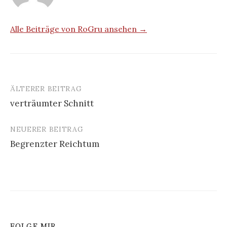
Alle Beiträge von RoGru ansehen →
ÄLTERER BEITRAG
Beitrags-
verträumter Schnitt
Navigation
NEUERER BEITRAG
Begrenzter Reichtum
FOLGE MIR