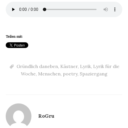
Teilen mit:
Gründlich daneben
,
Kästner
,
Lyrik
,
Lyrik für die
Woche
,
Menschen
,
poetry
,
Spaziergang
RoGru