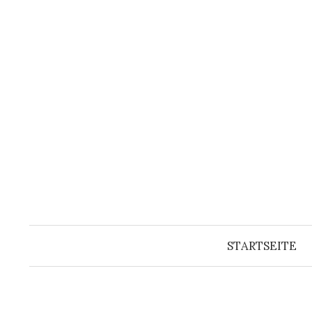
Springe
zum
Inhalt
STARTSEITE