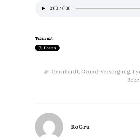
Teilen mit:
Gernhardt
,
Grund-Versorgung
,
Ly
Robe
RoGru