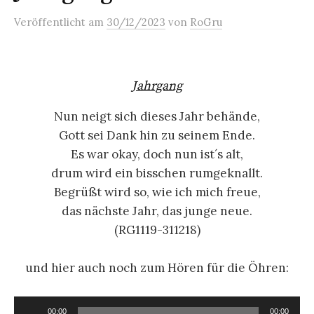
Veröffentlicht
am
30/12/2023
von
RoGru
Jahrgang
Nun neigt sich dieses Jahr behände,
Gott sei Dank hin zu seinem Ende.
Es war okay, doch nun ist´s alt,
drum wird ein bisschen rumgeknallt.
Begrüßt wird so, wie ich mich freue,
das nächste Jahr, das junge neue.
(RG1119-311218)
und hier auch noch zum Hören für die Öhren:
Audio-
00:00
00:00