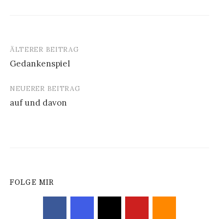
ÄLTERER BEITRAG
Beitrags-
Gedankenspiel
Navigation
NEUERER BEITRAG
auf und davon
FOLGE MIR