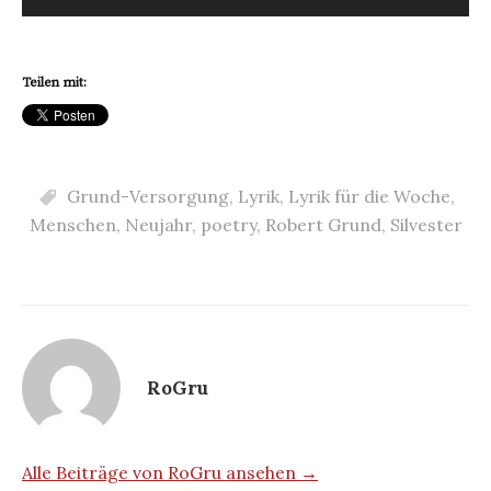
Player
Teilen mit:
Grund-Versorgung
,
Lyrik
,
Lyrik für die Woche
,
Menschen
,
Neujahr
,
poetry
,
Robert Grund
,
Silvester
RoGru
Alle Beiträge von RoGru ansehen →