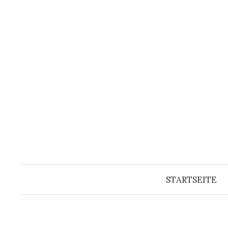
Springe
zum
Inhalt
STARTSEITE