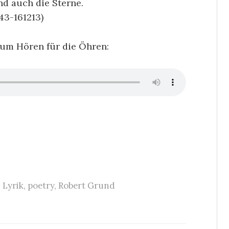
d auch die Sterne.
3-161213)
zum Hören für die Öhren:
,
Lyrik
,
poetry
,
Robert Grund