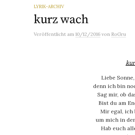
LYRIK-ARCHIV
kurz wach
Veröffentlicht
am
10/12/2016
von
RoGru
kur
Liebe Sonne,
denn ich bin no
Sag mir, ob da
Bist du am En
Mir egal, ich 
um mich in den
Hab euch all