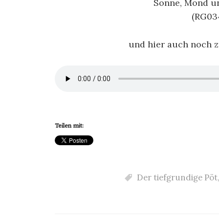
Sonne, Mond un
(RG034
und hier auch noch 
Teilen mit:
Der tiefgrundige Pöt