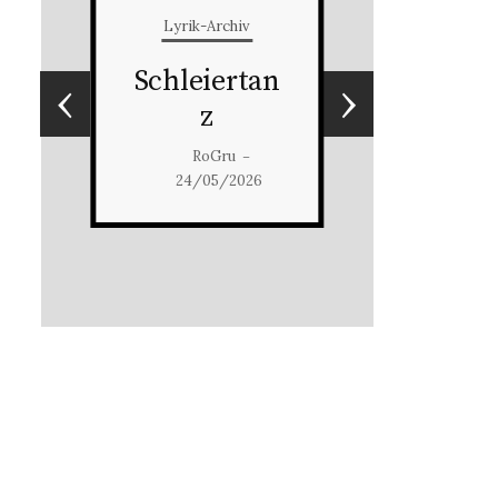
Lyrik-Archiv
Schleiertan
‹
›
z
RoGru
–
24/05/2026