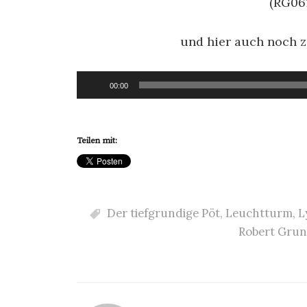
(RG06
und hier auch noch 
Audio-
00:00
Player
Teilen mit:
Der tiefgrundige Pöt
,
Leuchtturm
,
L
Robert Gru