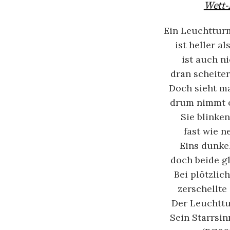
Wett-
Ein Leuchttur
ist heller a
ist auch n
dran scheiter
Doch sieht ma
drum nimmt e
Sie blinke
fast wie n
Eins dunkel
doch beide g
Bei plötzlic
zerschellt
Der Leuchttu
Sein Starrsin