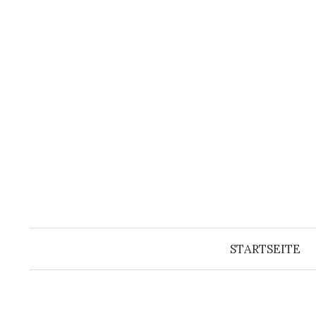
Springe
zum
Inhalt
STARTSEITE