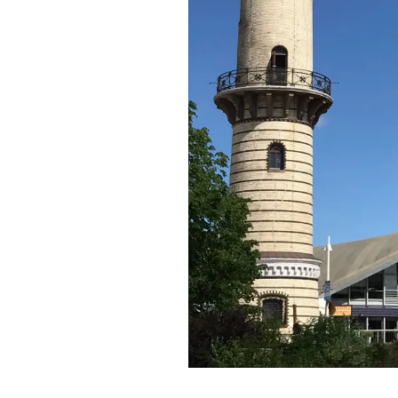
Fr
Lyrik-Archiv
n
Stadtratte
Zwi
RoGru
–
03/10/2016