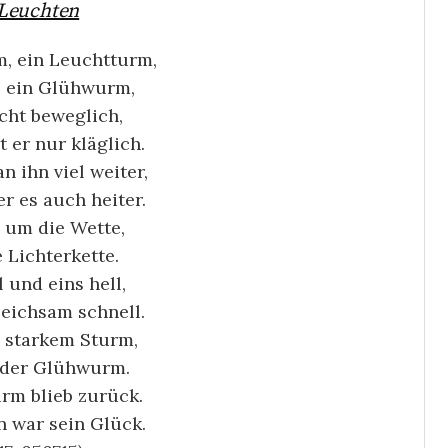
Leuchten
m, ein Leuchtturm,
ls ein Glühwurm,
icht beweglich,
t er nur kläglich.
n ihn viel weiter,
r es auch heiter.
n um die Wette,
e Lichterkette.
 und eins hell,
leichsam schnell.
h starkem Sturm,
e der Glühwurm.
rm blieb zurück.
n war sein Glück.