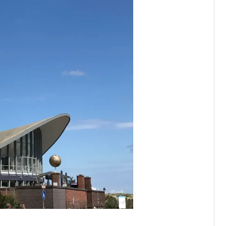
agwürde
Lyrik-Archiv
 – ein
Zeitlos
egesprä
RoGru
–
ch
26/07/2026
RoGru
–
02/08/2026