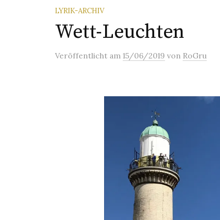
LYRIK-ARCHIV
Wett-Leuchten
Veröffentlicht
am
15/06/2019
von
RoGru
Ly