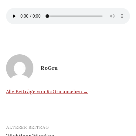
RoGru
Alle Beiträge von RoGru ansehen →
ÄLTERER BEITRAG
Beitrags-