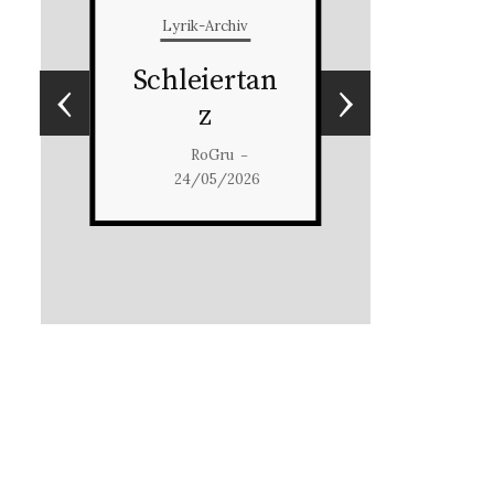
Lyrik-Archiv
Schleiertan
‹
›
z
RoGru
–
24/05/2026