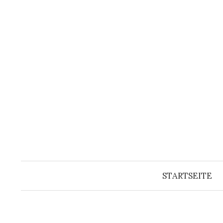
Springe
zum
Inhalt
STARTSEITE