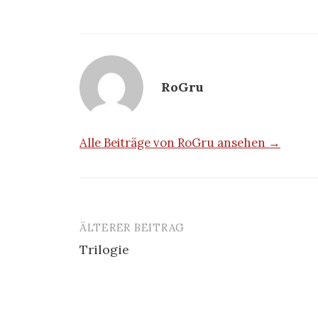
Fr
Lyrik-Archiv
n
Stadtratte
Zwi
RoGru
RoGru
–
03/10/2016
Alle Beiträge von RoGru ansehen →
ÄLTERER BEITRAG
Beitrags-
Trilogie
Navigation