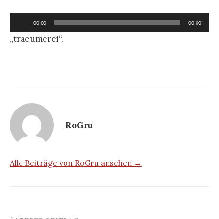
Audio-
00:00
00:00
Player
„traeumerei“.
RoGru
Alle Beiträge von RoGru ansehen →