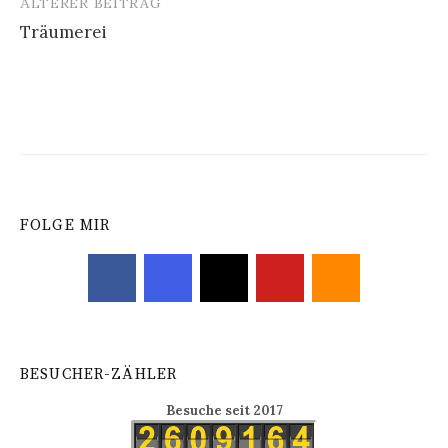
ÄLTERER BEITRAG
Beitrags-
Träumerei
Navigation
FOLGE MIR
BESUCHER-ZÄHLER
Besuche seit 2017