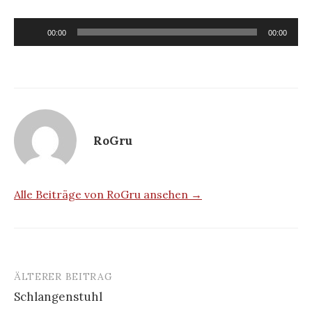
Audio-
00:00
00:00
Player
RoGru
Alle Beiträge von RoGru ansehen →
ÄLTERER BEITRAG
Beitrags-
Schlangenstuhl
Navigation