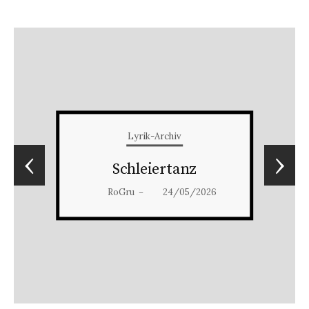
Lyrik-Archiv
‹
›
Schleiertanz
RoGru
24/05/2026
–