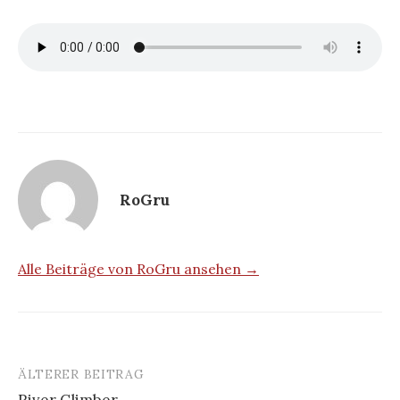
RoGru
Alle Beiträge von RoGru ansehen →
ÄLTERER BEITRAG
Beitrags-