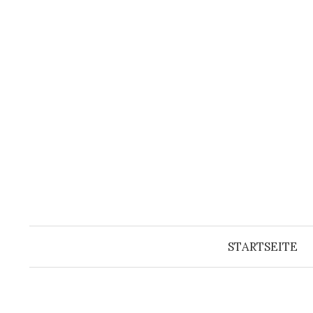
Springe
zum
Inhalt
STARTSEITE