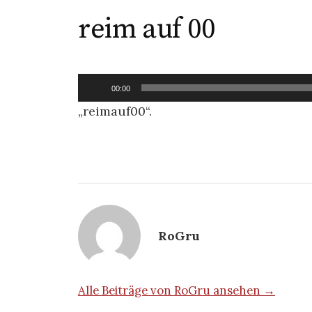
reim auf 00
Audio-
00:00
Player
„reimauf00“.
RoGru
Alle Beiträge von RoGru ansehen →