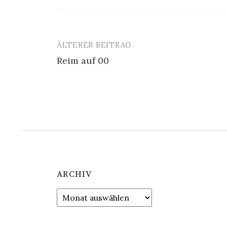
ÄLTERER BEITRAG
Beitrags-
Reim auf 00
Navigation
ARCHIV
Archiv