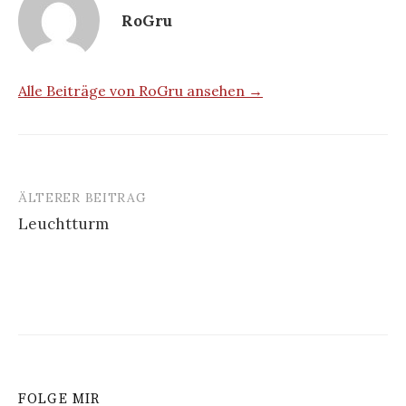
RoGru
Alle Beiträge von RoGru ansehen →
ÄLTERER BEITRAG
Beitrags-
Leuchtturm
Navigation
FOLGE MIR