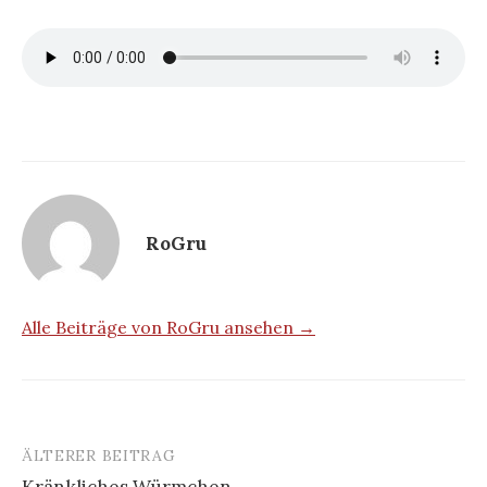
RoGru
Alle Beiträge von RoGru ansehen →
ÄLTERER BEITRAG
Beitrags-