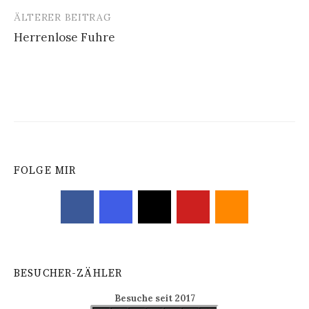
ÄLTERER BEITRAG
Beitrags-
Herrenlose Fuhre
Navigation
FOLGE MIR
BESUCHER-ZÄHLER
Besuche seit 2017