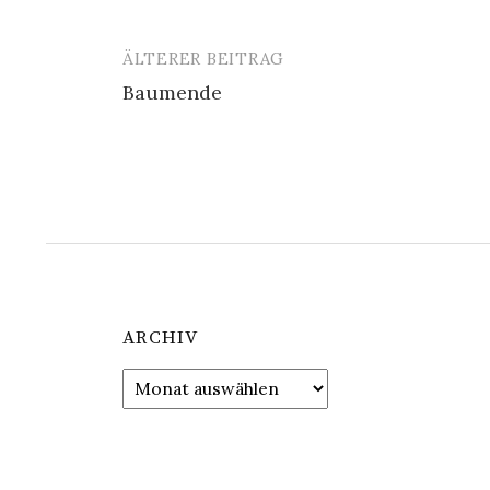
ÄLTERER BEITRAG
Beitrags-
Baumende
Navigation
ARCHIV
Archiv