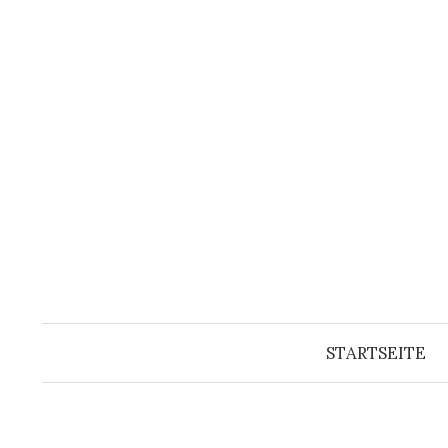
Springe
zum
Inhalt
STARTSEITE