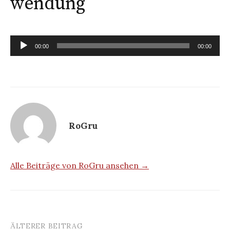
wendung
Audio-
00:00
00:00
Player
RoGru
Alle Beiträge von RoGru ansehen →
ÄLTERER BEITRAG
Beitrags-