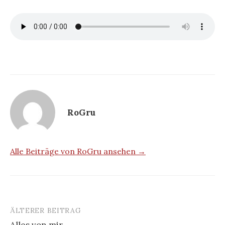
RoGru
Alle Beiträge von RoGru ansehen →
ÄLTERER BEITRAG
Beitrags-