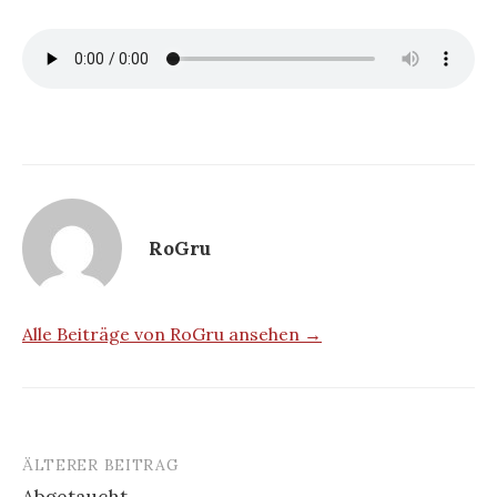
RoGru
Alle Beiträge von RoGru ansehen →
ÄLTERER BEITRAG
Beitrags-