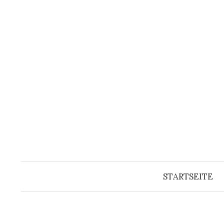
Springe
zum
Inhalt
STARTSEITE