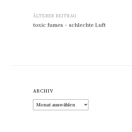
ÄLTERER BEITRAG
Beitrags-
toxic fumes – schlechte Luft
Navigation
ARCHIV
Archiv